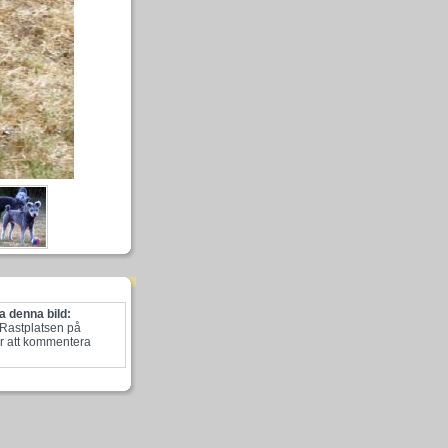
 denna bild:
 Rastplatsen på
r att kommentera