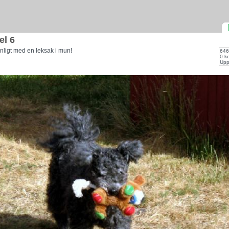
el 6
nligt med en leksak i mun!
646
0 k
Upp