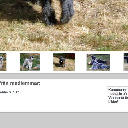
från medlemmar:
Kommentera
enna bild än
Logga in på
Vovve.net
fö
bilder!