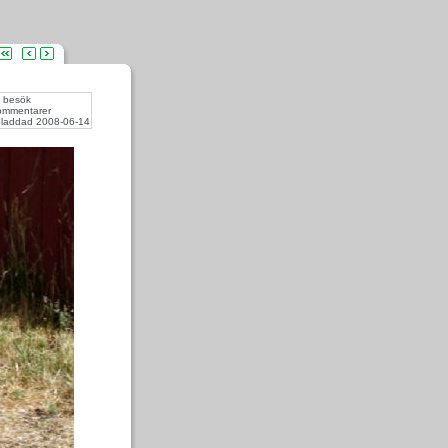
 besök
ommentarer
laddad 2008-06-14