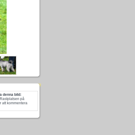
 denna bild:
 Rastplatsen på
r att kommentera