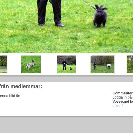
från medlemmar:
Kommentera
enna bild än
Logga in på
Vovve.net
fö
bilder!