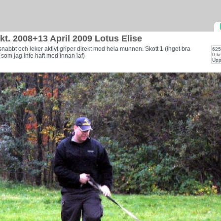
kt. 2008+13 April 2009 Lotus Elise
snabbt och leker aktivt griper direkt med hela munnen. Skott 1 (inget bra
625
0 k
t som jag inte haft med innan iaf)
Upp